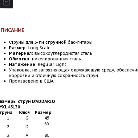
ОПИСАНИЕ
Струны для
5-ти струнной
бас-гитары
Размер
: Long Scale
Материал
: высокоуглеродистая сталь
Обмотка
: никелированная сталь
Натяжение
: Regular Light
Упаковка, не загрязняющая окружающую среду, обеспечив
коррозии и отличную сохранность струн
Произведено в США
азмеры струн D'ADDARIO
YXL45130
труна
Ключ
Размер
1
G
45
65
2
D
3
A
80