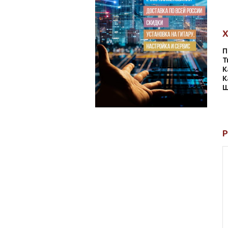
П
Т
К
К
Ш
Р