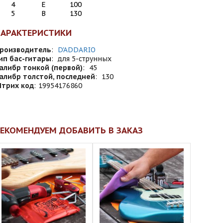
4
E
100
5
B
130
ХАРАКТЕРИСТИКИ
роизводитель
:
D'ADDARIO
ип бас-гитары
:
для 5-струнных
алибр тонкой (первой)
:
45
алибр толстой, последней
:
130
трих код
:
19954176860
ЕКОМЕНДУЕМ ДОБАВИТЬ В ЗАКАЗ