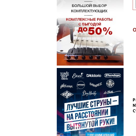
Р
N
С