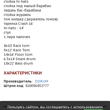
стойка hi-hats
стойка под малый барабан
педаль бас-барабана
стойка журавль
том холдер ( держатель томов)
тарелка Crash 16'
hi-hats - 14'
стул
1 пара палочек
8x10' Rack tom
9x12' Rack Tom
14x16' Floor tom
6.5x14' Snare drum
18x22' Bass drum
ХАРАКТЕРИСТИКИ
Производитель
:
DDRUM
Штрих код
:
810036852777
Пользуясь сайтом, вы соглашаетесь с использованием