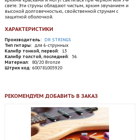
яркими красками и могут светиться при черном или УФ
свете. Эти струны обладают чистым, ярким звучанием и
высокой долговечностью, свойственной струнам с
защитной оболочкой.
ХАРАКТЕРИСТИКИ
Производитель
:
DR STRINGS
Тип гитары
:
для 6-струнных
Калибр тонкой, первой
:
13
Калибр толстой, последней
:
56
Материал
:
80/20 Bronze
Штрих код
:
600781005920
РЕКОМЕНДУЕМ ДОБАВИТЬ В ЗАКАЗ