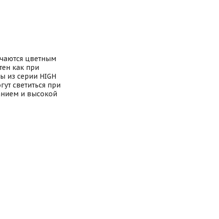
ичаются цветным
тен как при
ы из серии HIGH
ут светиться при
чанием и высокой