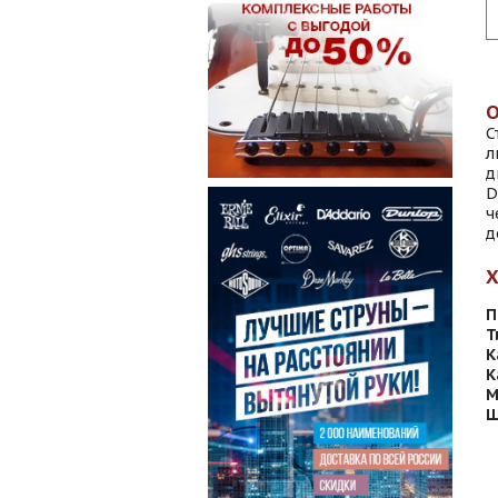
С
л
д
D
ч
д
П
Т
К
К
М
Ш