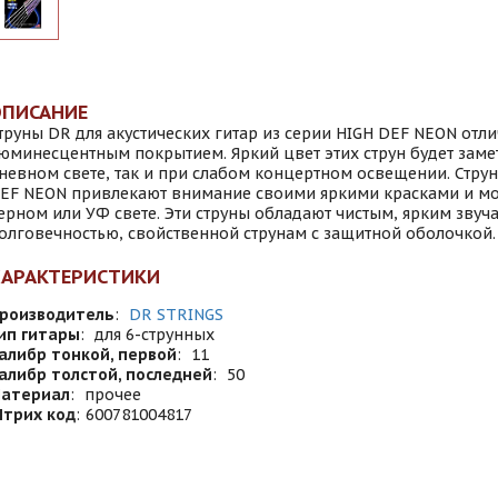
ОПИСАНИЕ
труны DR для акустических гитар из серии HIGH DEF NEON отл
юминесцентным покрытием. Яркий цвет этих струн будет заме
невном свете, так и при слабом концертном освещении. Струн
EF NEON привлекают внимание своими яркими красками и мог
ерном или УФ свете. Эти струны обладают чистым, ярким зву
олговечностью, свойственной струнам с защитной оболочкой.
ХАРАКТЕРИСТИКИ
роизводитель
:
DR STRINGS
ип гитары
:
для 6-струнных
алибр тонкой, первой
:
11
алибр толстой, последней
:
50
атериал
:
прочее
трих код
:
600781004817