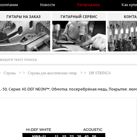
 компании
Новости
Распродажа
Как купи
ГИТАРЫ НА ЗАКАЗ
ГИТАРНЫЙ СЕРВИС
КОНТ
Струны
Струны для акустических гитар
DR STRINGS
 11-50, Серия: HI-DEF NEON™, Обмотка: посеребрёная медь, Покрытие: лю