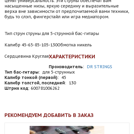
ценят универсальность. Эти струны обеспечат вам
насыщенные низы, яркую середину и выразительные
верха вне зависимости от предпочитаемой вами техники,
будь то слэп, фингерстайл или игра медиатором.
Тип струн струны для 5-струнной бас-гитары
Калибр 45-65-85-105-130
Обмотка никель
ХАРАКТЕРИСТИКИ
Сердцевина Круглая
Производитель
:
DR STRINGS
Тип бас-гитары
:
для 5-струнных
Калибр тонкой (первой)
:
45
Калибр толстой, последней
:
130
Штрих код
:
600781006262
РЕКОМЕНДУЕМ ДОБАВИТЬ В ЗАКАЗ