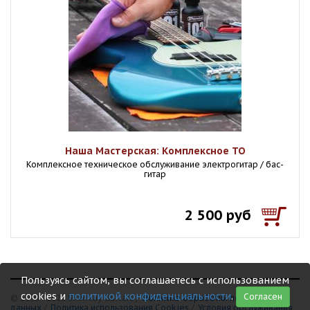
Наша Мастерская: Комплексное ТО
Комплексное техническое обслуживание электрогитар / бас-
гитар
2 500 руб
Пользуясь сайтом, вы соглашаетесь с использованием
cookies и
политикой конфиденциальности
.
Согласен
© 1999 - 2026 Shamray Guitars /
Политика обработки персональных
данных
/
Политика использования Сookies
/
Условия обслуживания