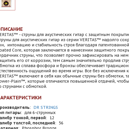
ОПИСАНИЕ
ERITAS™ - струны для акустических гитар с защитным покрыт
труны для акустических гитар из серии VERITAS™ надолго сох
он, интонацию и стабильность строя благодаря патентованно
oated Core, которая заключается в нанесении защитного покр
ердечник струны, что позволяет прочно зафиксировать на нем
ащитить его от коррозии, тем самым значительно продлив стр
бмотка из сплава фосфора и бронзы обеспечивает традицион
стественность ощущений во время игры. Все без исключения 
ERITAS™ включают в себя как обычные струны без обмотки, та
ower-Plain™, которые отличаются повышенной отдачей, чтобы
о струнами с обмоткой.
ХАРАКТЕРИСТИКИ
роизводитель
:
DR STRINGS
ип гитары
:
для 6-струнных
алибр тонкой, первой
:
12
алибр толстой, последней
:
56
атериал
:
Phosphor Bronze