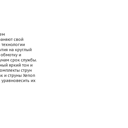
ием
раняют свой
й технологии
ытия на круглый
 обмотку и
унам срок службы.
ный яркий тон и
комплекты струн
к и струны Xenon
 уравновесить их