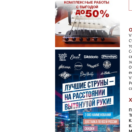
V
С
т
C
с
з
О
е
V
P
с
П
Т
К
К
М