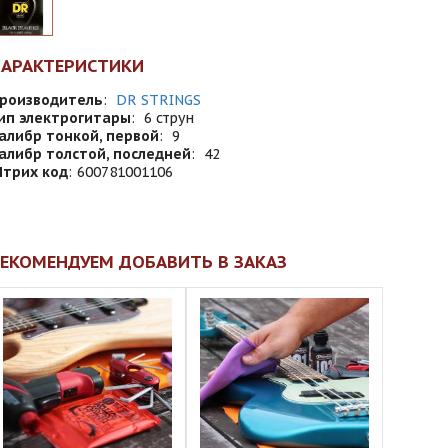
ХАРАКТЕРИСТИКИ
роизводитель
:
DR STRINGS
ип электрогитары
:
6 струн
алибр тонкой, первой
:
9
алибр толстой, последней
:
42
трих код
:
600781001106
ЕКОМЕНДУЕМ ДОБАВИТЬ В ЗАКАЗ