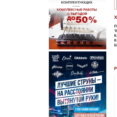
П
Т
К
К
Ш
Р