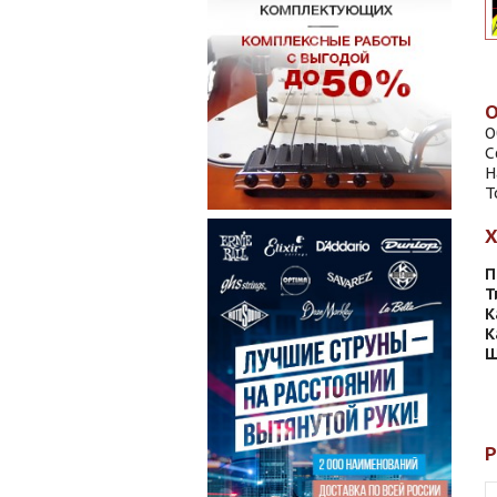
О
С
Н
Т
П
Т
К
К
Ш
Р