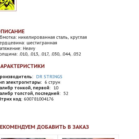
ОПИСАНИЕ
бмотка: никелированная сталь, круглая
ердцевина: шестигранная
атяжение: Heavy
олщина: .010, .013, .017, .030, .044, .052
ХАРАКТЕРИСТИКИ
роизводитель
:
DR STRINGS
ип электрогитары
:
6 струн
алибр тонкой, первой
:
10
алибр толстой, последней
:
52
трих код
:
600781004176
ЕКОМЕНДУЕМ ДОБАВИТЬ В ЗАКАЗ