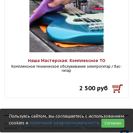
Наша Мастерская: Комплексное ТО
Комплексное техническое обслуживание электрогитар / бас-
гитар
2 500 руб
Пользуясь сайтом, вы соглашаетесь с использованием
cookies и
политикой конфиденциальности
.
Согласен
© 1999 - 2026 Shamray Guitars /
Политика обработки персональных
данных
/
Политика использования Сookies
/
Условия обслуживания