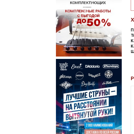
П
Т
К
К
Ш
Р