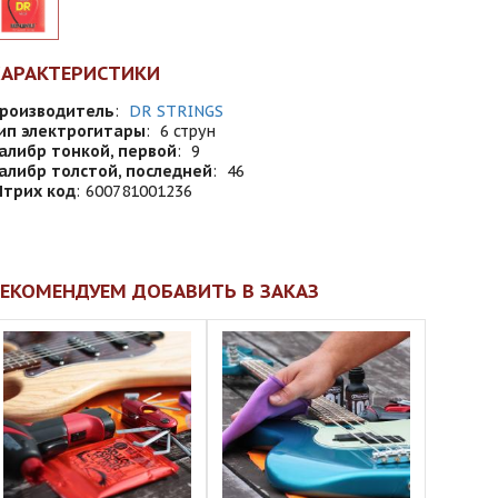
ХАРАКТЕРИСТИКИ
роизводитель
:
DR STRINGS
ип электрогитары
:
6 струн
алибр тонкой, первой
:
9
алибр толстой, последней
:
46
трих код
:
600781001236
ЕКОМЕНДУЕМ ДОБАВИТЬ В ЗАКАЗ