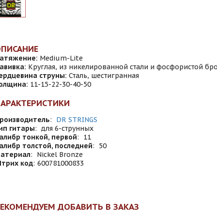
ОПИСАНИЕ
атяжение:
Medium-Lite
авивка:
Круглая, из никелированной стали и фосфористой бр
ердцевина струны:
Сталь, шестигранная
олщина:
11-15-22-30-40-50
ХАРАКТЕРИСТИКИ
роизводитель
:
DR STRINGS
ип гитары
:
для 6-струнных
алибр тонкой, первой
:
11
алибр толстой, последней
:
50
атериал
:
Nickel Bronze
трих код
:
600781000833
ЕКОМЕНДУЕМ ДОБАВИТЬ В ЗАКАЗ