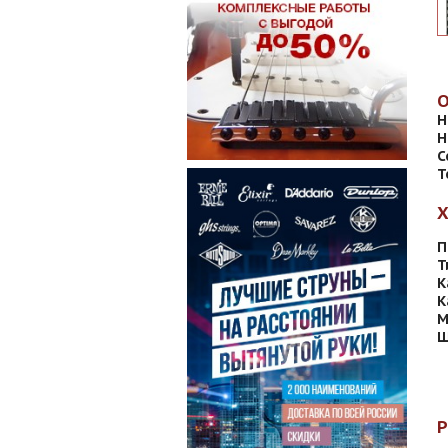
Н
Н
С
Т
П
Т
К
К
М
Ш
Р