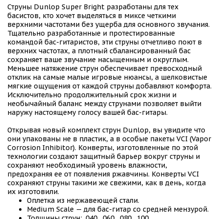
Струны Dunlop Super Bright разработаны для тех
басистов, кто хочет выделяться в миксе четкими
верхними частотами без ущерба для основного звучания.
Тщательно разработанные и протестированные
командой бас-гитаристов, эти струны отчетливо поют в
верхних частотах, а плотный сбалансированный бас
сохраняет ваше звучание насыщенным и округлым.
Меньшее натяжение струн обеспечивает превосходный
отклик на самые малые игровые нюансы, а шелковистые
мягкие ощущения от каждой струны добавляют комфорта.
Исключительно продолжительный срок жизни и
необычайный баланс между струнами позволяет выйти
наружу настоящему голосу вашей бас-гитары.
Открывая новый комплект струн Dunlop, вы увидите что
они упакованы не в пластик, а в особые пакеты VCI (Vapor
Corrosion Inhibitor). Конверты, изготовленные по этой
технологии создают защитный барьер вокруг струны и
сохраняют необходимый уровень влажности,
предохраняя ее от появления ржавчины. Конверты VCI
сохраняют струны такими же свежими, как в день, когда
их изготовили.
Оплетка из нержавеющей стали.
Medium Scale — для бас-гитар со средней мензурой.
Толщины струн: .040, .060, .080, .100