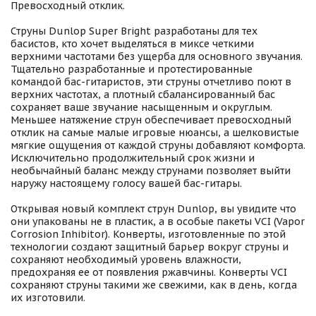
Превосходный отклик.
Струны Dunlop Super Bright разработаны для тех
басистов, кто хочет выделяться в миксе четкими
верхними частотами без ущерба для основного звучания.
Тщательно разработанные и протестированные
командой бас-гитаристов, эти струны отчетливо поют в
верхних частотах, а плотный сбалансированный бас
сохраняет ваше звучание насыщенным и округлым.
Меньшее натяжение струн обеспечивает превосходный
отклик на самые малые игровые нюансы, а шелковистые
мягкие ощущения от каждой струны добавляют комфорта.
Исключительно продолжительный срок жизни и
необычайный баланс между струнами позволяет выйти
наружу настоящему голосу вашей бас-гитары.
Открывая новый комплект струн Dunlop, вы увидите что
они упакованы не в пластик, а в особые пакеты VCI (Vapor
Corrosion Inhibitor). Конверты, изготовленные по этой
технологии создают защитный барьер вокруг струны и
сохраняют необходимый уровень влажности,
предохраняя ее от появления ржавчины. Конверты VCI
сохраняют струны такими же свежими, как в день, когда
их изготовили.