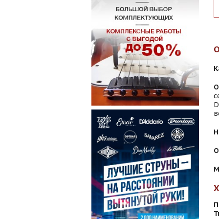
К
О
с
D
в
Н
О
М
П
Т