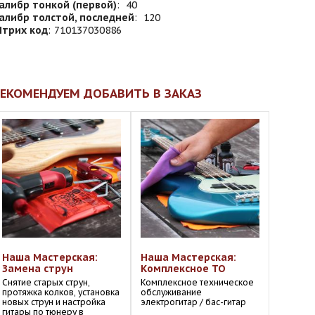
алибр тонкой (первой)
:
40
алибр толстой, последней
:
120
трих код
:
710137030886
ЕКОМЕНДУЕМ ДОБАВИТЬ В ЗАКАЗ
Наша Мастерская:
Наша Мастерская:
Замена струн
Комплексное ТО
Снятие старых струн,
Комплексное техническое
протяжка колков, установка
обслуживание
новых струн и настройка
электрогитар / бас-гитар
гитары по тюнеру в