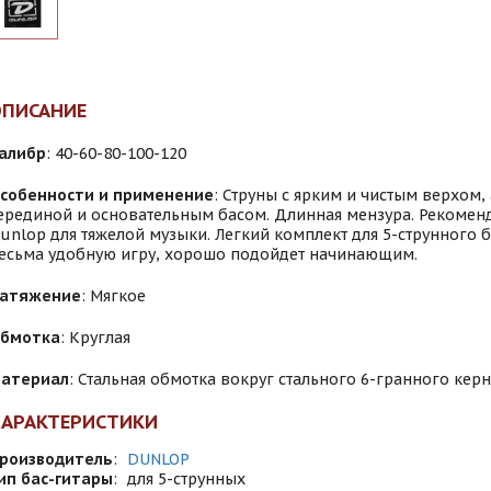
ОПИСАНИЕ
алибр
: 40-60-80-100-120
собенности и применение
: Струны с ярким и чистым верхом,
ерединой и основательным басом. Длинная мензура. Рекомен
unlop для тяжелой музыки. Легкий комплект для 5-струнного 
есьма удобную игру, хорошо подойдет начинающим.
атяжение
: Мягкое
бмотка
: Круглая
атериал
: Стальная обмотка вокруг стального 6-гранного кер
ХАРАКТЕРИСТИКИ
роизводитель
:
DUNLOP
ип бас-гитары
:
для 5-струнных