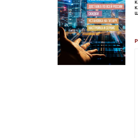
К
К
Ш
Р