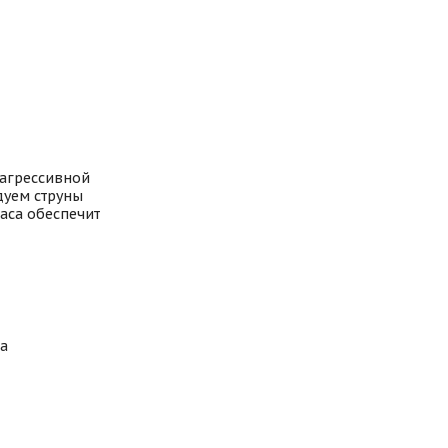
 агрессивной
дуем струны
баса обеспечит
на