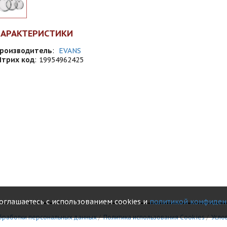
ХАРАКТЕРИСТИКИ
роизводитель
:
EVANS
трих код
:
19954962425
соглашаетесь с использованием cookies и
политикой конфиден
бработки персональных данных
/
Политика использования Сookies
/
Усло