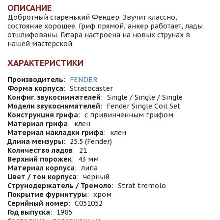
ОПИСАНИЕ
Добротный старенький Фендер. Звучит классно,
состояние хорошее. Гриф прямой, анкер работает, лады
отшлифованы. Гитара настроена на новых струнах в
нашей мастерской.
ХАРАКТЕРИСТИКИ
Производитель
:
FENDER
Форма корпуса
:
Stratocaster
Конфиг. звукоснимателей
:
Single / Single / Single
Модели звукоснимателей
:
Fender Single Coil Set
Конструкция грифа
:
с привинченным грифом
Материал грифа
:
клен
Материал накладки грифа
:
клен
Длина мензуры
:
25.5 (Fender)
Количество ладов
:
21
Верхний порожек
:
43 мм
Материал корпуса
:
липа
Цвет / тон корпуса
:
черный
Струнодержатель / Тремоло
:
Strat tremolo
Покрытие фурнитуры
:
хром
Серийный номер
:
C051052
Год выпуска
:
1985