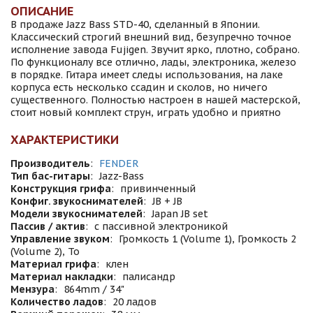
ОПИСАНИЕ
В продаже Jazz Bass STD-40, сделанный в Японии.
Классический строгий внешний вид, безупречно точное
исполнение завода Fujigen. Звучит ярко, плотно, собрано.
По функционалу все отлично, лады, электроника, железо
в порядке. Гитара имеет следы использования, на лаке
корпуса есть несколько ссадин и сколов, но ничего
существенного. Полностью настроен в нашей мастерской,
стоит новый комплект струн, играть удобно и приятно
ХАРАКТЕРИСТИКИ
Производитель
:
FENDER
Тип бас-гитары
:
Jazz-Bass
Конструкция грифа
:
привинченный
Конфиг. звукоснимателей
:
JB + JB
Модели звукоснимателей
:
Japan JB set
Пассив / актив
:
с пассивной электроникой
Управление звуком
:
Громкость 1 (Volume 1), Громкость 2
(Volume 2), То
Материал грифа
:
клен
Материал накладки
:
палисандр
Мензура
:
864mm / 34"
Количество ладов
:
20 ладов