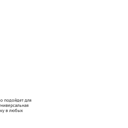
но подойдет для
 универсальная
ыку в любых