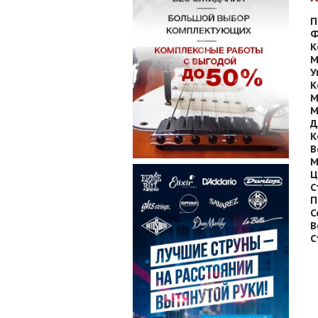
П
Ф
К
М
У
К
М
М
Д
К
В
М
Ц
С
П
С
В
С