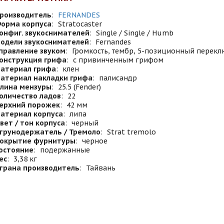
роизводитель
:
FERNANDES
орма корпуса
:
Stratocaster
онфиг. звукоснимателей
:
Single / Single / Humb
одели звукоснимателей
:
Fernandes
правление звуком
:
Громкость, тембр, 5-позиционный перекл
онструкция грифа
:
с привинченным грифом
атериал грифа
:
клен
атериал накладки грифа
:
палисандр
лина мензуры
:
25.5 (Fender)
оличество ладов
:
22
ерхний порожек
:
42 мм
атериал корпуса
:
липа
вет / тон корпуса
:
черный
трунодержатель / Тремоло
:
Strat tremolo
окрытие фурнитуры
:
черное
остояние
:
подержанные
ес
:
3,38 кг
трана производитель
:
Тайвань