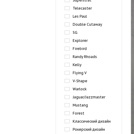
Superstrat
Telecaster
Les Paul
Double Cutaway
SG
Explorer
Firebird
Randy Rhoads
Kelly
Flying V
V-Shape
Warlock
Jaguar/Jazzmaster
Mustang
Forest
Классический дизайн
Рокерский дизайн