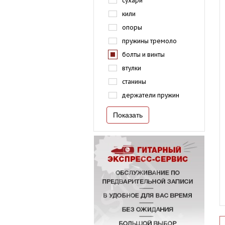
сухари
кили
опоры
пружины тремоло
болты и винты
втулки
станины
держатели пружин