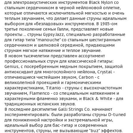
для электроакустических инструментов Black Nylon со
стальным сердечником в черной нейлоновой оплетке,
которые отличаются исключительной мягкостью и очень
теплым звучанием, что делает данные струны идеальным
выбором для «безладовых» инструментов. В 1985-ом
третье поколение семьи Галли, представляет новые
проекты ... струны Gypsy Jazz, специально разработанные
для гитар типа "manouche" со стальным шестигранным
сердечником и шелковой серединой, придающими
струнам мягкое натяжение и теплое звучание.
В новом тысячелетии представлен ассортимент
профессиональных струн для классической гитары:
Genius, с посеребренным медным покрытием, защитой
антиоксидант для многослойного нейлона, Crystal -
отличающиеся чистейшим звуком, Carbon - с
великолепной проекцией и гармоническими
характеристиками, Titanio - струны с высокочастотным
звучанием, Flamenco - со специальным натяжением и
характерными фламенко звуками, и Black & White - для
традиционных испанских звуков.
В последнее десятилетие Galli Strings Co. начинают
экспериментировать: были разработаны струны D-tuned
для пониженной настройки и экстремальной игры,
идеальный выбор для бас-гитар и современных
инструментов, струны, не вызывающие "buz" эффектов.