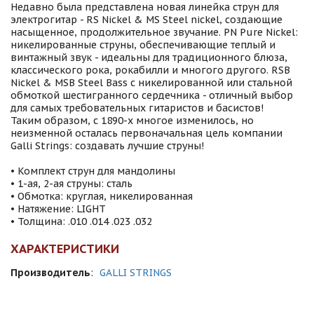
Недавно была представлена новая линейка струн для
электрогитар - RS Nickel & MS Steel nickel, создающие
насыщенное, продолжительное звучание. PN Pure Nickel:
никелированные струны, обеспечивающие теплый и
винтажный звук - идеальны для традиционного блюза,
классического рока, рокабилли и многого другого. RSB
Nickel & MSB Steel Bass с никелированной или стальной
обмоткой шестигранного сердечника - отличный выбор
для самых требовательных гитаристов и басистов!
Таким образом, с 1890-х многое изменилось, но
неизменной осталась первоначальная цель компании
Galli Strings: создавать лучшие струны!
• Комплект струн для мандолины
• 1-ая, 2-ая струны: сталь
• Обмотка: круглая, никелированная
• Натяжение: LIGHT
• Толщина: .010 .014 .023 .032
ХАРАКТЕРИСТИКИ
Производитель
:
GALLI STRINGS