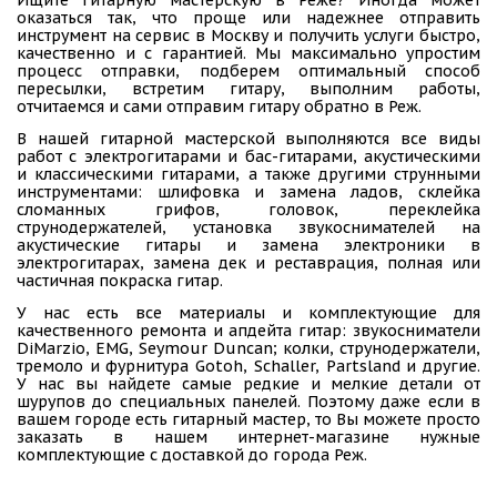
оказаться так, что проще или надежнее отправить
инструмент на сервис в Москву и получить услуги быстро,
качественно и с гарантией. Мы максимально упростим
процесс отправки, подберем оптимальный способ
пересылки, встретим гитару, выполним работы,
отчитаемся и сами отправим гитару обратно в Реж.
В нашей гитарной мастерской выполняются все виды
работ с электрогитарами и бас-гитарами, акустическими
и классическими гитарами, а также другими струнными
инструментами: шлифовка и замена ладов, склейка
сломанных грифов, головок, переклейка
струнодержателей, установка звукоснимателей на
акустические гитары и замена электроники в
электрогитарах, замена дек и реставрация, полная или
частичная покраска гитар.
У нас есть все материалы и комплектующие для
качественного ремонта и апдейта гитар: звукосниматели
DiMarzio, EMG, Seymour Duncan; колки, струнодержатели,
тремоло и фурнитура Gotoh, Schaller, Partsland и другие.
У нас вы найдете самые редкие и мелкие детали от
шурупов до специальных панелей. Поэтому даже если в
вашем городе есть гитарный мастер, то Вы можете просто
заказать в нашем интернет-магазине нужные
комплектующие с доставкой до города Реж.