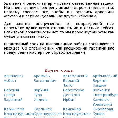
СДЭК
Удаленный ремонт гитар - крайне ответственная задача.
Екатеринбург, ул. Восточная, 19А
Мы очень ценим свою репутацию и дорожим клиентами,
(495) 128-95-59
поэтому сделаем все, чтобы вы остались довольны
услугами и рекомендовали нас другим клиентам.
СДЭК
Для защиты инструментов от повреждений при
Екатеринбург, ул. Грибоедова, 9
пересылке лучше всего отправлять их в жестких кейсах.
(495) 128-95-59
Если такой возможности нет, то мы проконсультируем как
лучше упаковать гитару.
СДЭК
Гарантийный срок на выполненные работы составляет 12
Екатеринбург, ул. Гурзуфская, 15
месяцев. Об ограничении или расширении гарантии Вас
(495) 128-95-59
предупредит мастер при обработке заявки.
СДЭК
Екатеринбург, ул. Декабристов, 16/18 Б
(495) 128-95-59
Другие города:
Алапаевск
Арамиль
Артемовский
Артёмовский
СДЭК
Асбест
Богданович
Верхний
Верхняя
Екатеринбург, ул. Донбасская, 20
Тагил
Пышма
(495) 128-95-59
Верхняя
Верхняя
Верхотурье
Волчанск
Салда
Тура
Дегтярск
Екатеринбур
СДЭК
Заречный
Ивдель
Ирбит
Каменск-
Екатеринбург, ул. Карельская, 53
Уральский
(495) 128-95-59
Камышлов
Карпинск
Качканар
Кировград
Краснотурьинск
Красноуральск
Красноуфимск
Кушва