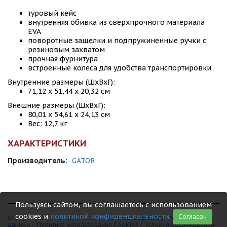
туровый кейс
внутренняя обивка из сверхпрочного материала
EVA
поворотные защелки и подпружиненные ручки с
резиновым захватом
прочная фурнитура
встроенные колеса для удобства транспортировки
Внутренние размеры (ШхВхГ):
71,12 х 51,44 х 20,32 см
Внешние размеры (ШхВхГ):
80,01 х 54,61 х 24,13 см
Вес: 12,7 кг
ХАРАКТЕРИСТИКИ
Производитель
:
GATOR
Пользуясь сайтом, вы соглашаетесь с использованием
cookies и
политикой конфиденциальности
.
Согласен
© 1999 - 2026 Shamray Guitars /
Политика обработки персональных
данных
/
Политика использования Сookies
/
Условия обслуживания