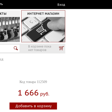
ть
Вход
АКТЫ
ИНТЕРНЕТ МАГАЗИН
В корзине пока
нет товаров
AR
Код товара 112509
1 666
Руб.
Добавить в корзину