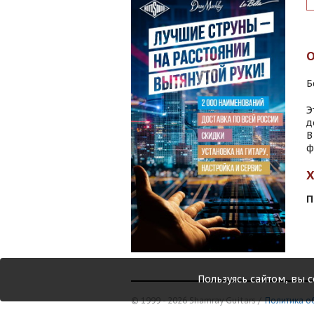
Б
Э
д
В
ф
П
Пользуясь сайтом, вы 
© 1999 - 2026 Shamray Guitars /
Политика о