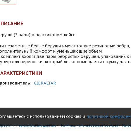
ОПИСАНИЕ
еруши (2 пары) в пластиковом кейсе
ти незаметные белые беруши имеют тонкие резиновые ребра
ополнительный комфорт и уменьшающие объём.
 комплект входят две пары ребристых берушей, упакованных
утляр для переноски, который легко помещается в сумку для п
ХАРАКТЕРИСТИКИ
роизводитель
:
GIBRALTAR
соглашаетесь с использованием cookies и
политикой конфиден
бработки персональных данных
/
Политика использования Сookies
/
Усло