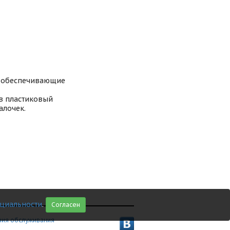
, обеспечивающие
 в пластиковый
алочек.
циальности
.
Согласен
вия обслуживания