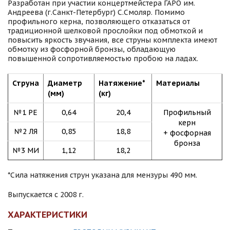
Разработан при участии концертмейстера ГАРО им.
Андреева (г.Санкт-Петербург) С.Смоляр. Помимо
профильного керна, позволяющего отказаться от
традиционной шелковой прослойки под обмоткой и
повысить яркость звучания, все струны комплекта имеют
обмотку из фосфорной бронзы, обладающую
повышенной сопротивляемостью пробою на ладах.
Струна
Диаметр
Натяжение*
Материалы
(мм)
(кг)
№1 РЕ
0,64
20,4
Профильный
керн
№2 ЛЯ
0,85
18,8
+ фосфорная
бронза
№3 МИ
1,12
18,2
*Сила натяжения струн указана для мензуры 490 мм.
Выпускается с 2008 г.
ХАРАКТЕРИСТИКИ