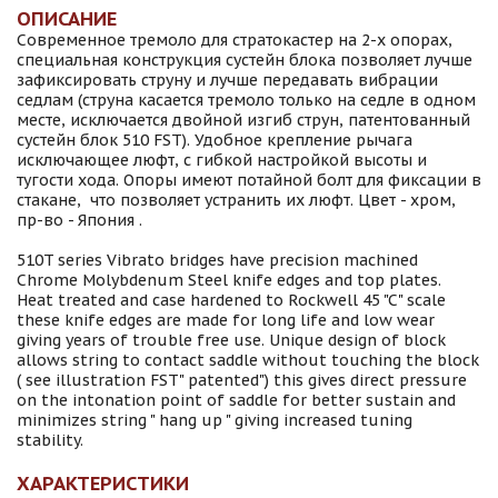
ОПИСАНИЕ
Современное тремоло для стратокастер на 2-х опорах,
специальная конструкция сустейн блока позволяет лучше
зафиксировать струну и лучше передавать вибрации
седлам (струна касается тремоло только на седле в одном
месте, исключается двойной изгиб струн, патентованный
сустейн блок 510 FST). Удобное крепление рычага
исключающее люфт, с гибкой настройкой высоты и
тугости хода. Опоры имеют потайной болт для фиксации в
стакане, что позволяет устранить их люфт. Цвет - хром,
пр-во - Япония .
510T series Vibrato bridges have precision machined
Chrome Molybdenum Steel knife edges and top plates.
Heat treated and case hardened to Rockwell 45 "C" scale
these knife edges are made for long life and low wear
giving years of trouble free use. Unique design of block
allows string to contact saddle without touching the block
( see illustration FST" patented") this gives direct pressure
on the intonation point of saddle for better sustain and
minimizes string " hang up " giving increased tuning
stability.
ХАРАКТЕРИСТИКИ