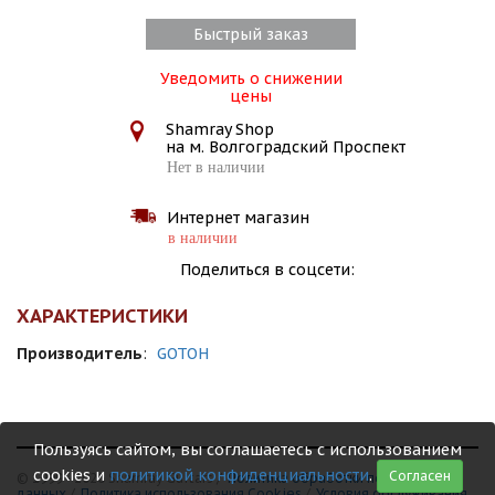
Быстрый заказ
Уведомить о снижении
цены
Shamray Shop
на м. Волгоградский Проспект
Нет в наличии
Интернет магазин
в наличии
Поделиться в соцсети:
ХАРАКТЕРИСТИКИ
Производитель
:
GOTOH
Пользуясь сайтом, вы соглашаетесь с использованием
cookies и
политикой конфиденциальности
.
Согласен
© 1999 - 2026 Shamray Guitars /
Политика обработки персональных
данных
/
Политика использования Сookies
/
Условия обслуживания