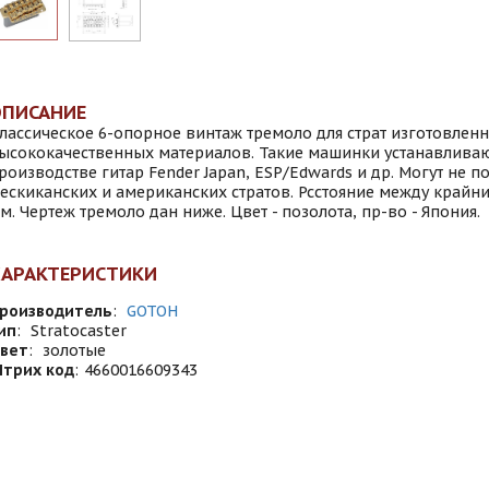
ОПИСАНИЕ
лассическое 6-опорное винтаж тремоло для страт изготовленн
ысококачественных материалов. Такие машинки устанавливаю
роизводстве гитар Fender Japan, ESP/Edwards и др. Могут не п
ескиканских и американских стратов. Рсстояние между крайни
м. Чертеж тремоло дан ниже. Цвет - позолота, пр-во - Япония.
ХАРАКТЕРИСТИКИ
роизводитель
:
GOTOH
ип
:
Stratocaster
вет
:
золотые
трих код
:
4660016609343