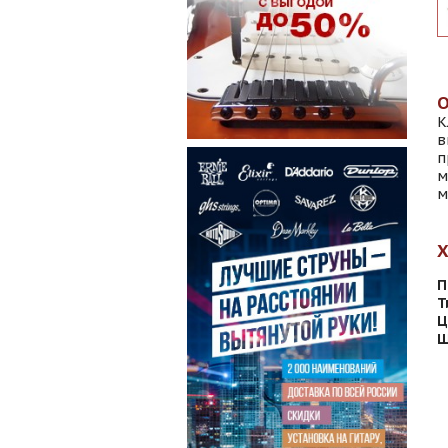
К
в
п
м
м
П
Т
Ц
Ш