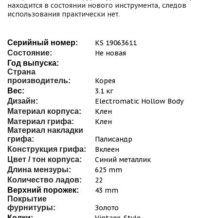
находится в состоянии нового инструмента, следов
использования практически нет.
Серийный номер:
KS 19063611
Состояние:
Не новая
Год выпуска:
Страна
производитель:
Корея
Вес:
3.1 кг
Дизайн:
Electromatic Hollow Body
Материал корпуса:
Клен
Материал грифа:
Клен
Материал накладки
грифа:
Палисандр
Конструкция грифа:
Вклеен
Цвет / тон корпуса:
Синий металлик
Длина мензуры:
625 mm
Количество ладов:
22
Верхний порожек:
43 mm
Покрытие
фурнитуры:
Золото
Колки:
Vintage-Style