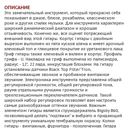
ОПИСАНИЕ
Это замечательный инструмент, который прекрасно себя
показывает в джазе, блюзе, рокабилли, классическом
роке и других стилях музыки. Для инструмента характерен
широкий динамический диапазон и хорошая
отзывчивость. Конечно же, все оценят потрясающий
внешний вид этой гитары. Корпус гитары с двойным
вырезом выполнен из пяти кусков клена и имеет арочный
кленовый топ и глянцевое покрытие из уретанового лака.
Гриф гитары также кленовый и вклеен в корпус. Профиль
грифа - U. Накладка на гриф выполнена из палисандра,
радиус - 12", 22 лада, инкрустация блоками. На гитару
установлены датчики Black Top Filter'Tron,
обеспечивающие звонкое и пробивное винтажное
звучание. Электроника инструмента представлена общей
регулировкой громкости, общей регулировкой тона,
двумя отдельными ручками громкости и
трехпозиционным переключателем датчиков. Такой
широкий набор регулировок позволяет вам настроить
самые разнообразные оттенки звучания. Важным
элементом гитары является струнодержатель Bigsby B60,
позволяющий делать "подтяжки" и вибрато и придающий
инструменту уникальную тембральную окраску. Колки
гитары - винтажные, фурнитура - позолоченная. Гитара