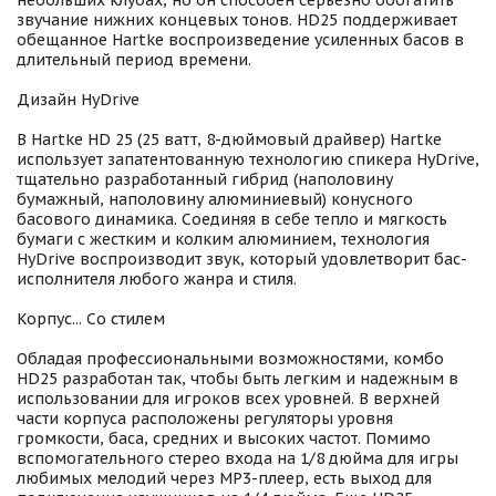
небольших клубах, но он способен серьезно обогатить
звучание нижних концевых тонов. HD25 поддерживает
обещанное Hartke воспроизведение усиленных басов в
длительный период времени.
Дизайн HyDrive
В Hartke HD 25 (25 ватт, 8-дюймовый драйвер) Hartke
использует запатентованную технологию спикера HyDrive,
тщательно разработанный гибрид (наполовину
бумажный, наполовину алюминиевый) конусного
басового динамика. Соединяя в себе тепло и мягкость
бумаги с жестким и колким алюминием, технология
HyDrive воспроизводит звук, который удовлетворит бас-
исполнителя любого жанра и стиля.
Корпус... Со стилем
Обладая профессиональными возможностями, комбо
HD25 разработан так, чтобы быть легким и надежным в
использовании для игроков всех уровней. В верхней
части корпуса расположены регуляторы уровня
громкости, баса, средних и высоких частот. Помимо
вспомогательного стерео входа на 1/8 дюйма для игры
любимых мелодий через МР3-плеер, есть выход для