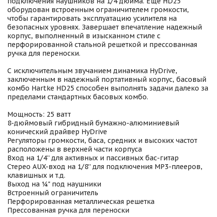
подключения наушников на 1/4 дюйма. Еще HD25
оборудован встроенным ограничителем громкости,
чтобы гарантировать эксплуатацию усилителя на
безопасных уровнях. Завершает впечатление надежный
корпус, выполненный в изысканном стиле с
перфорированной стальной решеткой и прессованная
ручка для переноски.
С исключительным звучанием динамика HyDrive,
заключенным в надежный портативный корпус, басовый
комбо Hartke HD25 способен выполнять задачи далеко за
пределами стандартных басовых комбо.
Мощность: 25 ватт
8-дюймовый гибридный бумажно-алюминиевый
конический драйвер HyDrive
Регуляторы громкости, баса, средних и высоких частот
расположены в верхней части корпуса
Вход на 1/4” для активных и пассивных бас-гитар
Стерео AUX-вход на 1/8” для подключения МР3-плееров,
клавишных и т.д.
Выход на 1⁄4" под наушники
Встроенный ограничитель
Перфорированная металлическая решетка
Прессованная ручка для переноски