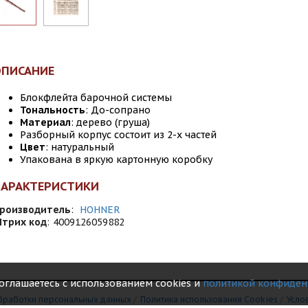
ОПИСАНИЕ
Блокфлейта барочной системы
Тональность
: До-сопрано
Материал
: дерево (груша)
Разборный корпус состоит из 2-х частей
Цвет
: натуральный
Упакована в яркую картонную коробку
ХАРАКТЕРИСТИКИ
роизводитель
:
HOHNER
трих код
:
4009126059882
соглашаетесь с использованием cookies и
политикой конфиден
бработки персональных данных
/
Политика использования Сookies
/
Усло