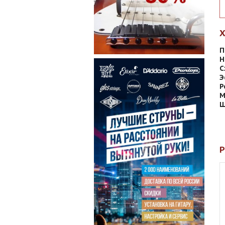
П
Н
С
Э
Р
М
Ш
Р