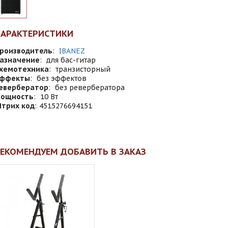
ХАРАКТЕРИСТИКИ
роизводитель
:
IBANEZ
азначение
:
для бас-гитар
хемотехника
:
транзисторный
ффекты
:
без эффектов
евербератор
:
без ревербератора
ощность
:
10 Вт
трих код
:
4515276694151
ЕКОМЕНДУЕМ ДОБАВИТЬ В ЗАКАЗ