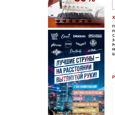
П
Н
С
Э
Р
М
Ш
Р