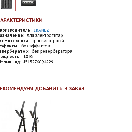
ХАРАКТЕРИСТИКИ
роизводитель
:
IBANEZ
азначение
:
для электрогитар
хемотехника
:
транзисторный
ффекты
:
без эффектов
евербератор
:
без ревербератора
ощность
:
10 Вт
трих код
:
4515276694229
ЕКОМЕНДУЕМ ДОБАВИТЬ В ЗАКАЗ