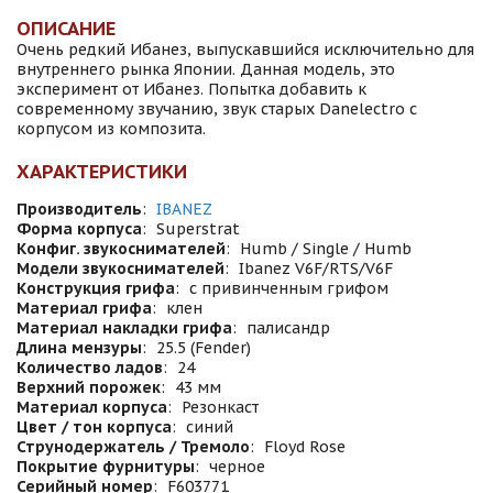
ОПИСАНИЕ
Очень редкий Ибанез, выпускавшийся исключительно для
внутреннего рынка Японии. Данная модель, это
эксперимент от Ибанез. Попытка добавить к
современному звучанию, звук старых Danelectro с
корпусом из композита.
ХАРАКТЕРИСТИКИ
Производитель
:
IBANEZ
Форма корпуса
:
Superstrat
Конфиг. звукоснимателей
:
Humb / Single / Humb
Модели звукоснимателей
:
Ibanez V6F/RTS/V6F
Конструкция грифа
:
с привинченным грифом
Материал грифа
:
клен
Материал накладки грифа
:
палисандр
Длина мензуры
:
25.5 (Fender)
Количество ладов
:
24
Верхний порожек
:
43 мм
Материал корпуса
:
Резонкаст
Цвет / тон корпуса
:
синий
Струнодержатель / Тремоло
:
Floyd Rose
Покрытие фурнитуры
:
черное
Серийный номер
:
F603771