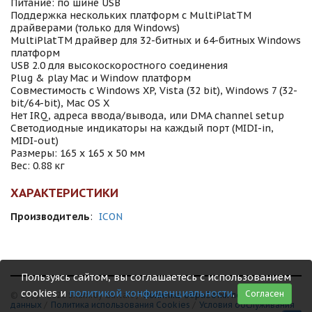
Питание: по шине USB
Поддержка нескольких платформ с MultiPlatTM
драйверами (только для Windows)
MultiPlatTM драйвер для 32-битных и 64-битных Windows
платформ
USB 2.0 для высокоскоростного соединения
Plug & play Mac и Window платформ
Совместимость с Windows XP, Vista (32 bit), Windows 7 (32-
bit/64-bit), Mac OS X
Нет IRQ, адреса ввода/вывода, или DMA channel setup
Светодиодные индикаторы на каждый порт (MIDI-in,
MIDI-out)
Размеры: 165 х 165 х 50 мм
Вес: 0.88 кг
ХАРАКТЕРИСТИКИ
Производитель
:
ICON
Пользуясь сайтом, вы соглашаетесь с использованием
cookies и
политикой конфиденциальности
.
Согласен
© 1999 - 2026 Shamray Guitars /
Политика обработки персональных
данных
/
Политика использования Сookies
/
Условия обслуживания