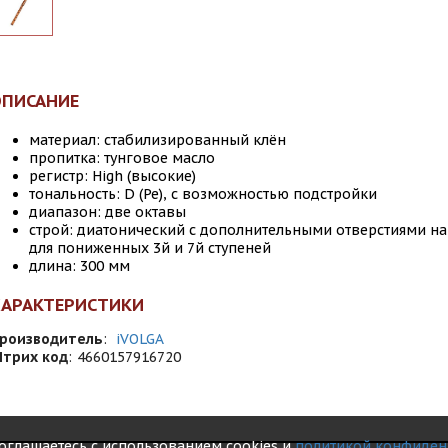
ОПИСАНИЕ
материал: стабилизированный клён
пропитка: тунговое масло
регистр: High (высокие)
тональность: D (Ре), с возможностью подстройки
диапазон: две октавы
строй: диатонический с дополнительными отверстиями на
для пониженных 3й и 7й ступеней
длина: 300 мм
ХАРАКТЕРИСТИКИ
роизводитель
:
iVOLGA
трих код
:
4660157916720
соглашаетесь с использованием cookies и
политикой конфиден