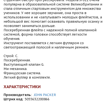
студентам быстро прогрессировать. Модель JP011 очень
популярна в образовательной системе Великобритании и
стала отличным стартовым инструментом для множества
учеников. У нее хорошее звучание, она проста в
использовании и не «запутывает» молодых флейтистов, а
небольшой вес помогает осваивать правильную осанку и
позволяет заниматься дольше.
Посеребренная флейта с надежной полной клапанной
системой, форма головки способствует легкости
обучения.
Инструмент поставляется с легким футляром со
светоотражающей полосой и наплечным ремнем.
Строй: С.
Посеребренная.
Выступающий клапан G.
Ми-механика.
Французская система.
Легкий футляр в комплекте.
ХАРАКТЕРИСТИКИ
Производитель
:
JOHN PACKER
Штрих код
:
5055632200866