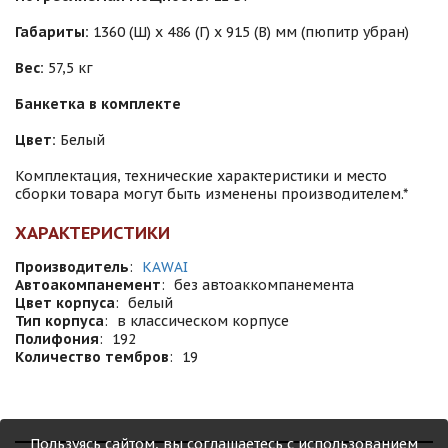
Габариты:
1360 (Ш) х 486 (Г) х 915 (В) мм (пюпитр убран)
Вес:
57,5 кг
Банкетка в комплекте
Цвет:
Белый
Комплектация, технические характеристики и место
сборки товара могут быть изменены производителем.*
ХАРАКТЕРИСТИКИ
Производитель
:
KAWAI
Автоакомпанемент
:
без автоаккомпанемента
Цвет корпуса
:
белый
Тип корпуса
:
в классическом корпусе
Полифония
:
192
Количество тембров
:
19
Пользуясь сайтом, вы соглашаетесь с использованием