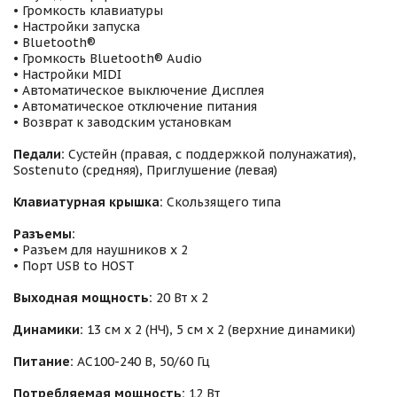
• Громкость клавиатуры
• Настройки запуска
• Bluetooth®
• Громкость Bluetooth® Audio
• Настройки MIDI
• Автоматическое выключение Дисплея
• Автоматическое отключение питания
• Возврат к заводским установкам
Педали:
Сустейн (правая, с поддержкой полунажатия),
Sostenuto (средняя), Приглушение (левая)
Клавиатурная крышка:
Скользящего типа
Разъемы:
• Разъем для наушников х 2
• Порт USB to HOST
Выходная мощность:
20 Вт х 2
Динамики:
13 см х 2 (НЧ), 5 см х 2 (верхние динамики)
Питание:
AC100-240 В, 50/60 Гц
Потребляемая мощность:
12 Вт