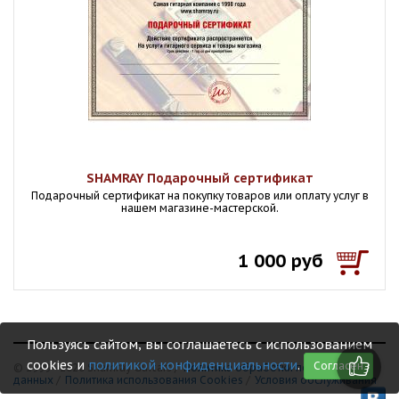
SHAMRAY Подарочный сертификат
Подарочный сертификат на покупку товаров или оплату услуг в
нашем магазине-мастерской.
1 000 руб
Пользуясь сайтом, вы соглашаетесь с использованием
cookies и
политикой конфиденциальности
.
Согласен
© 1999 - 2026 Shamray Guitars /
Политика обработки персональных
данных
/
Политика использования Сookies
/
Условия обслуживания