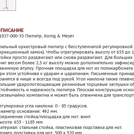
ОПИСАНИЕ
1927-000-55 Пюпитр, Konig & Meyer
тильный оркестровый пюпитр с бесступенчатой регулировкой
фрикционный замок). Чтобы отрегулировать высоту от 653 до 
тойки просто раздвигают или снова раздвигают. Для больших
ниг весом более 2,5 кг высоту можно дополнительно зафиксир
ажимную втулку. Прочная площадка для нот из поликарбоната 
ри этом устойчива к ударам и царапинам. Письменные прина
ранятся в нише и всегда под рукой. Угол наклона также плавно
ольшие ударопоглощающие резиновые торцевые заглушки о
стойчивость и надежность пюпитра. Плоская конструкция осн
резвычайно компактна и может быть отвинчена для транспорт
егулировка угла наклона: 0 - 85 градусов.
иаметр основания: 492 мм.
оединение стойка/площадка для нот: винт.
ысота: 653 - 1185 мм.
атериал: стальная стойка, пластиковая подставка для нот.
азмер подставки для нот: 500 х 320 мм.