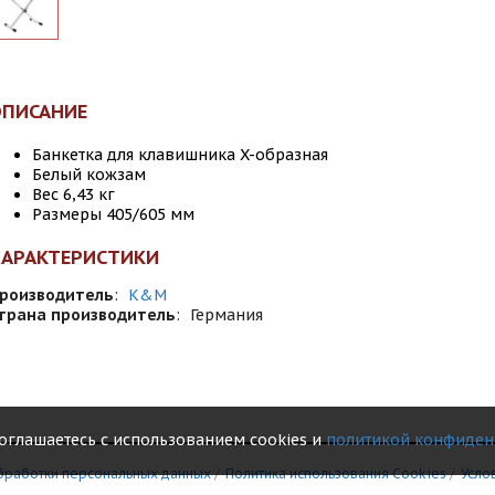
ОПИСАНИЕ
Банкетка для клавишника X-образная
Белый кожзам
Вес 6,43 кг
Размеры 405/605 мм
ХАРАКТЕРИСТИКИ
роизводитель
:
K&M
трана производитель
:
Германия
соглашаетесь с использованием cookies и
политикой конфиден
бработки персональных данных
/
Политика использования Сookies
/
Усло