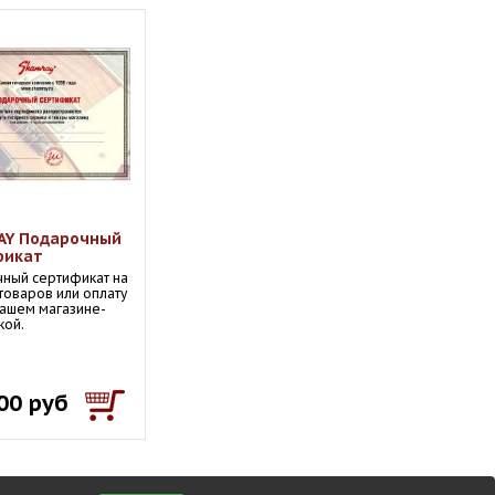
AY Подарочный
фикат
ный сертификат на
 товаров или оплату
 нашем магазине-
кой.
00 руб