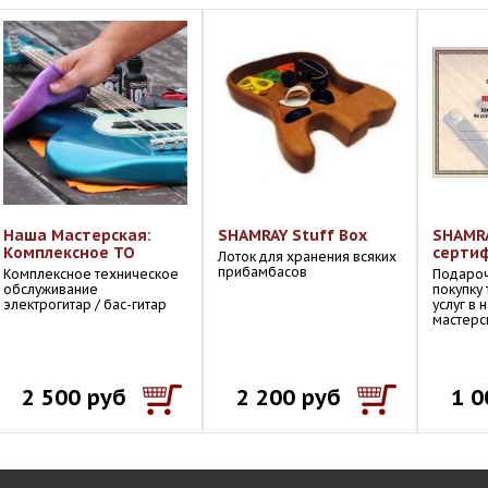
Наша Мастерская:
SHAMRAY Stuff Box
SHAMR
Комплексное ТО
серти
Лоток для хранения всяких
прибамбасов
Комплексное техническое
Подароч
обслуживание
покупку
электрогитар / бас-гитар
услуг в
мастерс
2 500 руб
2 200 руб
1 0