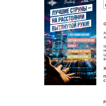
Л
4
Г
М
Ц
В
П
С
Р