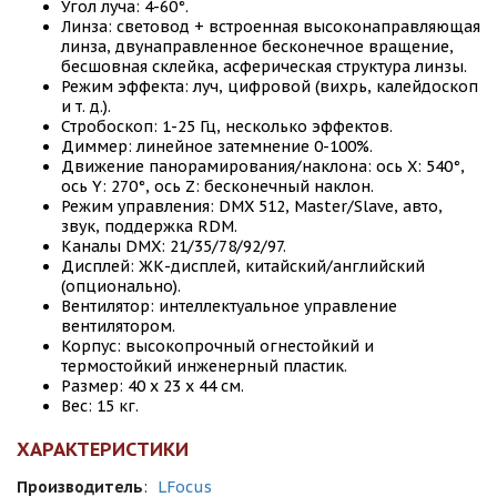
Угол луча: 4-60°.
Линза: световод + встроенная высоконаправляющая
линза, двунаправленное бесконечное вращение,
бесшовная склейка, асферическая структура линзы.
Режим эффекта: луч, цифровой (вихрь, калейдоскоп
и т. д.).
Стробоскоп: 1-25 Гц, несколько эффектов.
Диммер: линейное затемнение 0-100%.
Движение панорамирования/наклона: ось X: 540°,
ось Y: 270°, ось Z: бесконечный наклон.
Режим управления: DMX 512, Master/Slave, авто,
звук, поддержка RDM.
Каналы DMX: 21/35/78/92/97.
Дисплей: ЖК-дисплей, китайский/английский
(опционально).
Вентилятор: интеллектуальное управление
вентилятором.
Корпус: высокопрочный огнестойкий и
термостойкий инженерный пластик.
Размер: 40 x 23 x 44 см.
Вес: 15 кг.
ХАРАКТЕРИСТИКИ
Производитель
:
LFocus