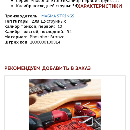
Серия: Phosphor Bronze
Калибр первой струны: 12
ХАРАКТЕРИСТИКИ
Калибр последней струны: 54
Производитель
:
MAGMA STRINGS
Тип гитары
:
для 12-струнных
Калибр тонкой, первой
:
12
Калибр толстой, последней
:
54
Материал
:
Phosphor Bronze
Штрих код
:
2000000100814
РЕКОМЕНДУЕМ ДОБАВИТЬ В ЗАКАЗ