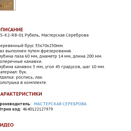
ОПИСАНИЕ
S-K2-RB-01 Рубель, Мастерская Сереброва
еревянный брус 35х70х250мм.
аз выполнен путем фрезерования.
лубина паза 60 мм, диаметр 14 мм, длина 200 мм.
оперечные канавки.
лубина канавок 5 мм, угол 45 градусов, шаг 10 мм.
атериал: бук.
тделка: роспись, лак.
олотушка в комплекте.
ХАРАКТЕРИСТИКИ
роизводитель
:
МАСТЕРСКАЯ СЕРЕБРОВА
трих код
:
4640122127979
ВИДЕО