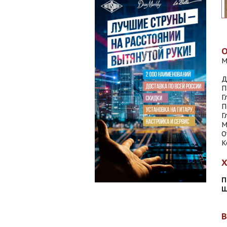
M
Д
П
Г
П
Г
М
О
К
П
Ш