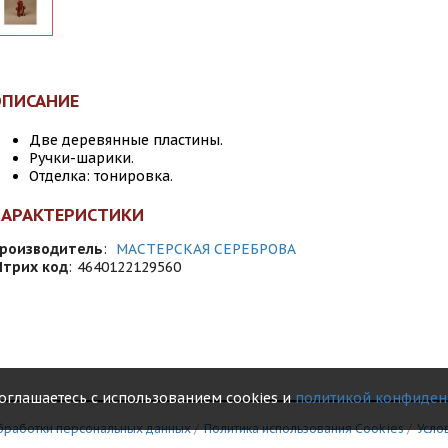
ОПИСАНИЕ
Две деревянные пластины.
Ручки-шарики.
Отделка: тонировка.
ХАРАКТЕРИСТИКИ
роизводитель
:
МАСТЕРСКАЯ СЕРЕБРОВА
трих код
:
4640122129560
соглашаетесь с использованием cookies и
политикой конфиден
бработки персональных данных
/
Политика использования Сookies
/
Усло