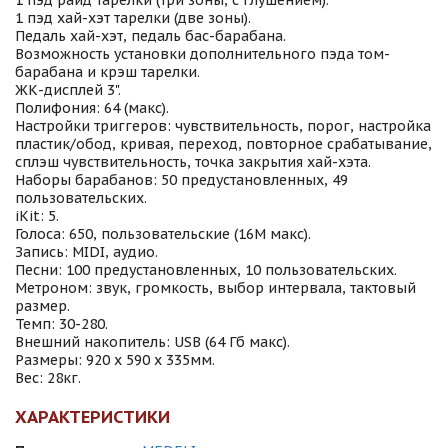
1 пэд райд тарелки (три зоны, с глушением).
1 пэд хай-хэт тарелки (две зоны).
Педаль хай-хэт, педаль бас-барабана.
Возможность установки дополнительного пэда том-
барабана и крэш тарелки.
ЖК-дисплей 3".
Полифония: 64 (макс).
Настройки триггеров: чувствительность, порог, настройка
пластик/обод, кривая, переход, повторное срабатывание,
сплэш чувствительность, точка закрытия хай-хэта.
Наборы барабанов: 50 предустановленных, 49
пользовательских.
iKit: 5.
Голоса: 650, пользовательские (16M макс).
Запись: MIDI, аудио.
Песни: 100 предустановленных, 10 пользовательских.
Метроном: звук, громкость, выбор интервала, тактовый
размер.
Темп: 30-280.
Внешний накопитель: USB (64 Гб макс).
Размеры: 920 х 590 х 335мм.
Вес: 28кг.
ХАРАКТЕРИСТИКИ