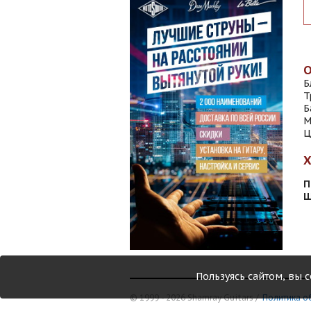
Б
Т
Б
М
Ц
П
Ш
Пользуясь сайтом, вы 
© 1999 - 2026 Shamray Guitars /
Политика о