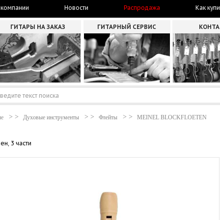
 компании
Новости
Распродажа
Как купи
ГИТАРЫ НА ЗАКАЗ
ГИТАРНЫЙ СЕРВИС
КОНТ
ые
Духовые инструменты
Флейты
MEINEL BLOCKFLOETEN
ен, 3 части