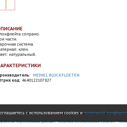
ОПИСАНИЕ
локфлейта сопрано.
ри части.
арочная система.
атериал: клен.
вет: натуральный.
ХАРАКТЕРИСТИКИ
роизводитель
:
MEINEL BLOCKFLOETEN
трих код
:
4640122107827
соглашаетесь с использованием cookies и
политикой конфиден
бработки персональных данных
/
Политика использования Сookies
/
Усло