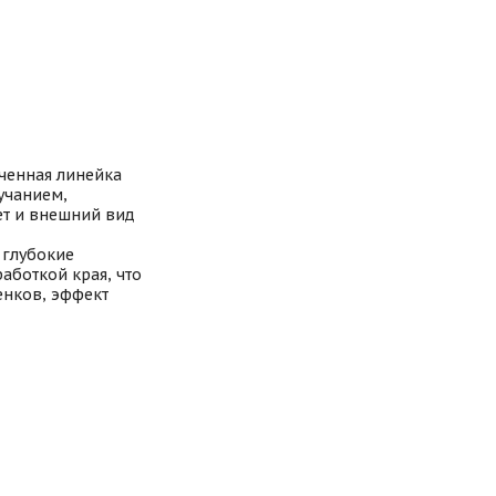
иченная линейка
учанием,
т и внешний вид
 глубокие
аботкой края, что
енков, эффект