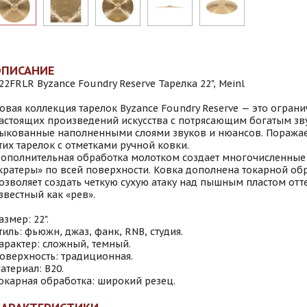
ОПИСАНИЕ
22FRLR Byzance Foundry Reserve Тарелка 22", Meinl
овая коллекция тарелок Byzance Foundry Reserve — это огран
астоящих произведений искусства с потрясающим богатым зв
ыкованные наполненными слоями звуков и нюансов. Поражае
тих тарелок с отметками ручной ковки.
ополнительная обработка молотком создает многочисленные
кратеры» по всей поверхности. Ковка дополнена токарной обр
озволяет создать четкую сухую атаку над пышным пластом отт
звестный как «рев».
азмер: 22".
тиль: фьюжн, джаз, фанк, RNB, студия.
арактер: сложный, темный.
оверхность: традиционная.
атериал: B20.
окарная обработка: широкий резец.