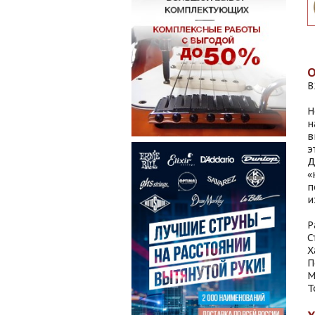
B
Н
н
в
э
Д
«
п
и
Р
С
Х
П
М
Т