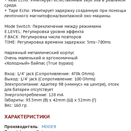
+ Real Echo: Имитирует естественный звук эха в реальной
среде.
+ Tape Echo: Имитирует задержку созданную при помощи
ленточного магнитофона/винтажной эхо-машины.
Mode Switch: Переключение между режимами
E.LEVEL: Регулировка уровня эффекта
F.BACK: Регулировка числа повторов
TIME: Регулировка времени задержки: 5ms~780ms
Надежный металлический корпус
Очень маленький и эргономичный
«Холодный» байпас (True bypass)
Вход: 1/4” jack (Сопротивление: 470k Ohms)
Выход: 1/4” jack (Сопротивление: 100 Ohms)
Электропитание: Адаптер 9В («минус» на центре), отсек
для батареи отсутствует
Энергопотребление: 128 mA
Габариты: 93.5mm (В) х 42mm (Ш) х 52mm (Г)
Вес: 160 гр.
ХАРАКТЕРИСТИКИ
Производитель
:
MOOER