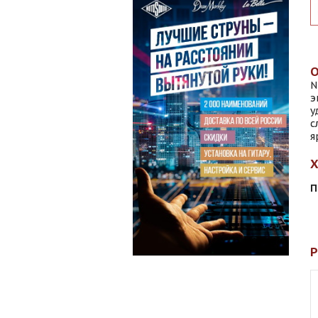
N
э
у
с
я
П
Р